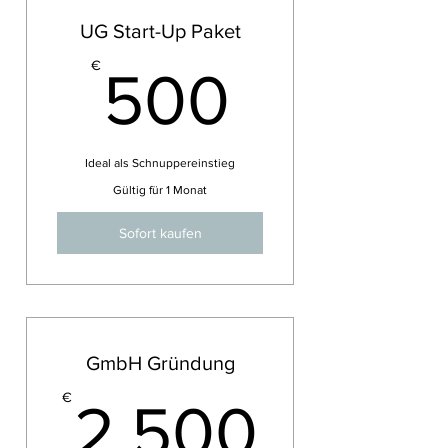
UG Start-Up Paket
500€
€
500
Ideal als Schnuppereinstieg
Gültig für 1 Monat
Sofort kaufen
GmbH Gründung
2.50
€
2.500