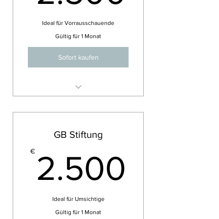
Ideal für Vorrausschauende
Gültig für 1 Monat
Sofort kaufen
Start-Up Beratung,
Zweckoptimierung,
Satzungsgestaltung u.a.
GB Stiftung
2.50
€
2.500
Ideal für Umsichtige
Gültig für 1 Monat