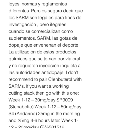
leyes, normas y reglamentos 
diferentes. Pero es seguro decir que 
los SARM son legales para fines de 
investigación , pero ilegales 
cuando se comercializan como 
suplementos. SARM, las gotas del 
dopaje que envenenan el deporte 
La utilización de estos productos 
químicos que se toman por vía oral 
y no requieren inyección inquieta a 
las autoridades antidopaje. I don’t 
recommend to pair Clenbuterol with 
SARMs. If you want a working 
cutting stack then go with this one: 
Week 1-12 – 30mg/day SR9009 
(Stenabolic) Week 1-12 – 50mg/day 
S4 (Andarine) 25mg in the morning 
and 25mg 4-6 hours later. Week 1-
12 – 20mg/day GW-501516 